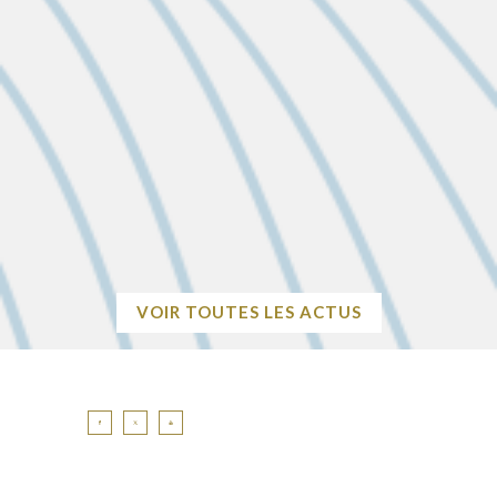
SUBVENTIONS POUR L’ANNÉE 2027
Avant le 1er décembre 2026 Pour demander une subvention
municipale, les associations doivent compléter intégralement
le dossier avec toutes les pièces justificatives nécessaires, et
le…
EN SAVOIR
+
VOIR TOUTES LES ACTUS