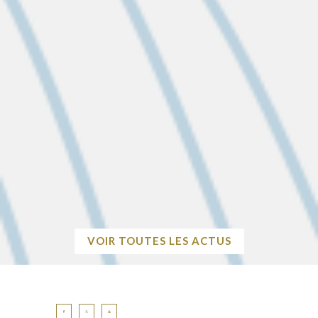
Previous
Next
2026-08-26 09:10:23
ASSOCIATIONS : DEMANDES DE
SUBVENTIONS POUR L’ANNÉE 2027
Avant le 1er décembre 2026 Pour demander une subvention
municipale, les associations doivent compléter intégralement
le dossier avec toutes les pièces justificatives nécessaires, et
le…
EN SAVOIR
+
VOIR TOUTES LES ACTUS