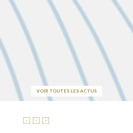
ASSOCIATIONS : DEMANDES DE
SUBVENTIONS POUR L’ANNÉE 2027
Avant le 1er décembre 2026 Pour demander une subvention
municipale, les associations doivent compléter intégralement
le dossier avec toutes les pièces justificatives nécessaires, et
le…
EN SAVOIR
+
VOIR TOUTES LES ACTUS