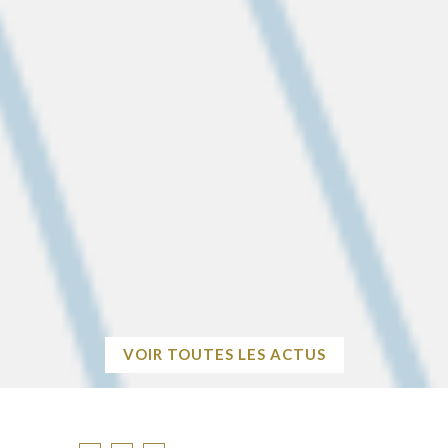
Previous
Next
2026-08-26 09:10:23
ASSOCIATIONS : DEMANDES DE
SUBVENTIONS POUR L’ANNÉE 2027
Avant le 1er décembre 2026 Pour demander une subvention
municipale, les associations doivent compléter intégralement
le dossier avec toutes les pièces justificatives nécessaires, et
le…
EN SAVOIR
+
VOIR TOUTES LES ACTUS