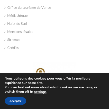
Office du tourisme de Vence
Médiathèque
Nuits du Sud
Mentions légales
Sitemap
Crédits
Nous utilisons des cookies pour vous offrir la meilleure
expérience sur notre site.
You can find out more about which cookies we are using or
switch them off in
.
settings
MAIRIE DE VENCE
Accepter
Place Georges Clemenceau, 06140 Vence, France