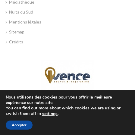
Médiathèque
Nuits du Sud
Mentions légales
Sitemap
Crédits
Nous utilisons des cookies pour vous offrir la meilleure
expérience sur notre site.
MAIRIE DE VENCE
You can find out more about which cookies we are using or
switch them off in
.
settings
Place Georges Clemenceau, 06140 Vence, France
Accepter
+33 4 93 58 41 00