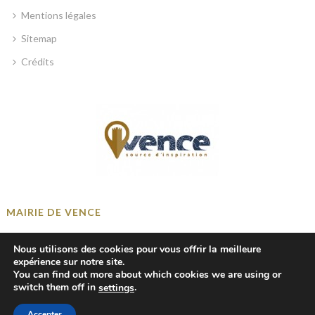
Mentions légales
Sitemap
Crédits
MAIRIE DE VENCE
Place Georges Clemenceau, 06140 Vence, France
Nous utilisons des cookies pour vous offrir la meilleure
+33 4 93 58 41 00
expérience sur notre site.
You can find out more about which cookies we are using or
mairie@ville-vence.fr
switch them off in
.
settings
Accepter