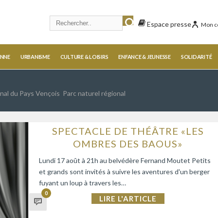
Espace presse
Mon c
ENNE
URBANISME
CULTURE & LOISIRS
ENFANCE & JEUNESSE
SOLIDARITÉ
al du Pays Vençois Parc naturel régional
SPECTACLE DE THÉÂTRE «LES
OMBRES DES BAOUS»
Lundi 17 août à 21h au belvédère Fernand Moutet Petits
et grands sont invités à suivre les aventures d'un berger
fuyant un loup à travers les…
0
LIRE L'ARTICLE