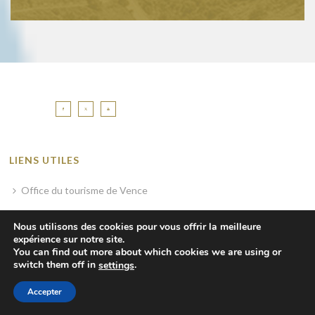
LIENS UTILES
Office du tourisme de Vence
Médiathèque
Nous utilisons des cookies pour vous offrir la meilleure
Nuits du Sud
expérience sur notre site.
You can find out more about which cookies we are using or
Mentions légales
switch them off in
.
settings
Sitemap
Accepter
Crédits