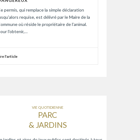
DANGEREUX
e permis, qui remplace la simple déclaration
usqu'alors requise, est délivré par le Maire de la
ommune où réside le propriétaire de l'animal.
our l'obtenir,…
ire l'article
VIE QUOTIDIENNE
PARC
& JARDINS
q jardins et aires de jeux publics sont destinés à tous