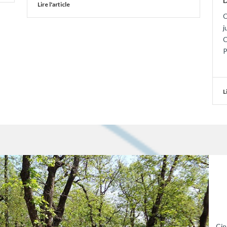
Lire l'article
C
j
C
P
L
Cin