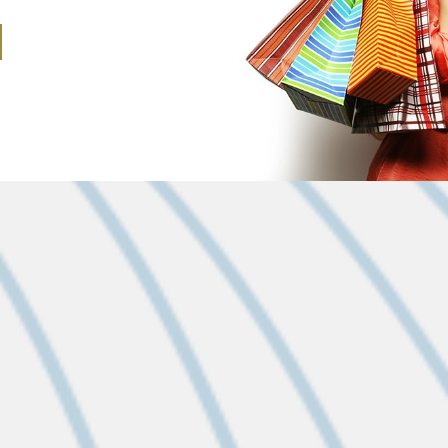
LES DERNIÈRES ACTUS
2026-08-26
ASSOCIATIONS 
SUBVENTIONS POU
Avant le 1er décembre 2
subvention municipale, les as