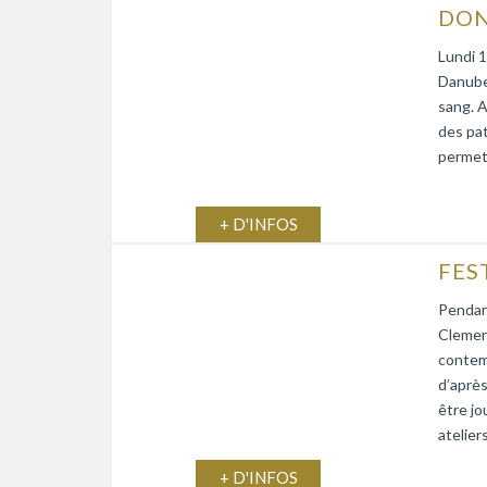
DON
Lundi 1
Danube)
sang. A
des pat
permett
+ D'INFOS
Pendant
Clemen
contemp
d’après
être jo
atelier
+ D'INFOS