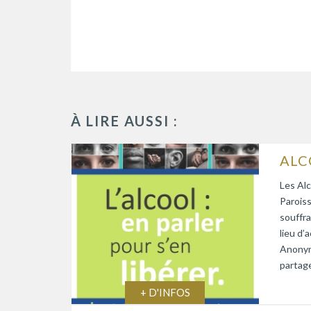
À LIRE AUSSI :
Les Alc
Paroiss
souffra
lieu d’
Anonym
partage
+ D'INFOS