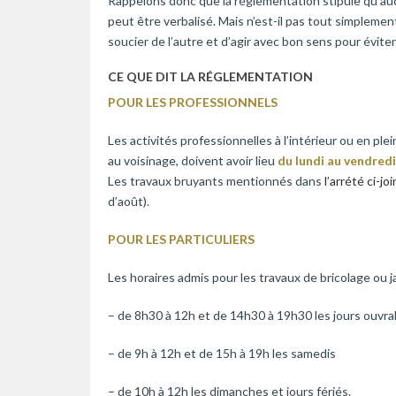
Rappelons donc que la réglementation stipule qu’aucu
peut être verbalisé. Mais n’est-il pas tout simplemen
soucier de l’autre et d’agir avec bon sens pour évite
CE QUE DIT LA RÉGLEMENTATION
POUR LES PROFESSIONNELS
Les activités professionnelles à l’intérieur ou en plei
au voisinage, doivent avoir lieu
du lundi au vendredi
Les travaux bruyants mentionnés dans
l’arrété ci-joi
d’août).
POUR LES PARTICULIERS
Les horaires admis pour les travaux de bricolage ou 
– de 8h30 à 12h et de 14h30 à 19h30 les jours ouvra
– de 9h à 12h et de 15h à 19h les samedis
– de 10h à 12h les dimanches et jours fériés.