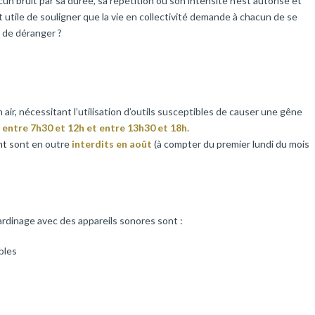
n bruit par sa durée, sa répétition ou son intensité n’est autorisé et
t utile de souligner que la vie en collectivité demande à chacun de se
r de déranger ?
n air, nécessitant l’utilisation d’outils susceptibles de causer une gêne
 entre 7h30 et 12h et entre 13h30 et 18h.
nt
sont en outre
interdits en août
(à compter du premier lundi du mois
jardinage avec des appareils sonores sont :
bles