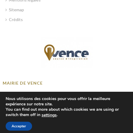
Sitemap
Crédits
MAIRIE DE VENCE
Place Georges Clemenceau, 06140 Vence, France
Nous utilisons des cookies pour vous offrir la meilleure
+33 4 93 58 41 00
expérience sur notre site.
You can find out more about which cookies we are using or
mairie@ville-vence.fr
switch them off in
.
settings
Accepter
© 2018-2024 Mairie de Vence — tous droits réservés