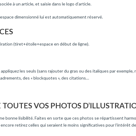
ociée à un article, et saisie dans le logo d’article.
un espace dimensionné lui est automatiquement réservé.
UCES
ération (tiret+étoile+espace en début de ligne).
 et appliquez les seuls (sans rajouter du gras ou des italiques par exemple
cadrements, des « blockquotes », des citations…
 TOUTES VOS PHOTOS D’ILLUSTRATI
une bonne lisibilité. Faites en sorte que ces photos se répartissent harm
core retirez celles qui seraient le moins significatives pour l’intérêt de l