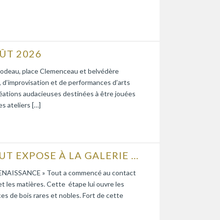
ÛT 2026
ce Godeau, place Clemenceau et belvédère
d’improvisation et de performances d’arts
réations audacieuses destinées à être jouées
s ateliers […]
L’ÉBÉNISTE D’ART PHILIPPE CALLEBAUT EXPOSE À LA GALERIE BLEUE
on RENAISSANCE » Tout a commencé au contact
et les matières. Cette étape lui ouvre les
nces de bois rares et nobles. Fort de cette