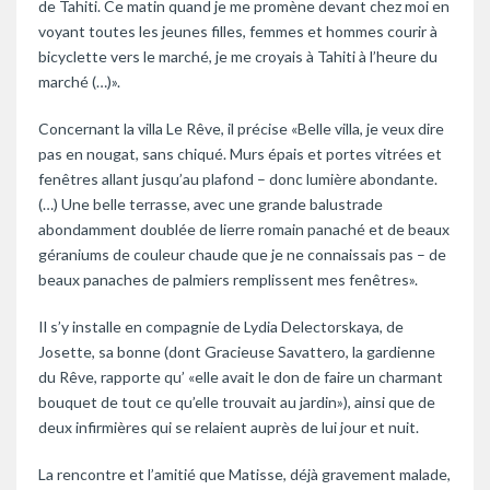
de Tahiti. Ce matin quand je me promène devant chez moi en
voyant toutes les jeunes filles, femmes et hommes courir à
bicyclette vers le marché, je me croyais à Tahiti à l’heure du
marché (…)».
Concernant la villa Le Rêve, il précise «Belle villa, je veux dire
pas en nougat, sans chiqué. Murs épais et portes vitrées et
fenêtres allant jusqu’au plafond – donc lumière abondante.
(…) Une belle terrasse, avec une grande balustrade
abondamment doublée de lierre romain panaché et de beaux
géraniums de couleur chaude que je ne connaissais pas – de
beaux panaches de palmiers remplissent mes fenêtres».
Il s’y installe en compagnie de Lydia Delectorskaya, de
Josette, sa bonne (dont Gracieuse Savattero, la gardienne
du Rêve, rapporte qu’ «elle avait le don de faire un charmant
bouquet de tout ce qu’elle trouvait au jardin»), ainsi que de
deux infirmières qui se relaient auprès de lui jour et nuit.
La rencontre et l’amitié que Matisse, déjà gravement malade,