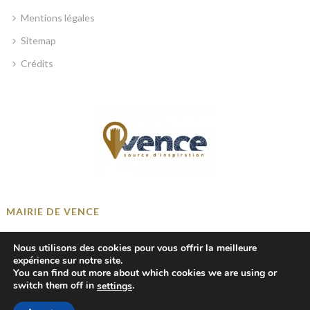
Mentions légales
Sitemap
Crédits
MAIRIE DE VENCE
Place Georges Clemenceau, 06140 Vence, France
Nous utilisons des cookies pour vous offrir la meilleure
+33 4 93 58 41 00
expérience sur notre site.
You can find out more about which cookies we are using or
mairie@ville-vence.fr
switch them off in
.
settings