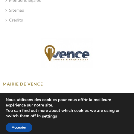
Mentions légales
Sitemap
Crédits
MAIRIE DE VENCE
Place Georges Clemenceau, 06140 Vence, France
Nous utilisons des cookies pour vous offrir la meilleure
+33 4 93 58 41 00
expérience sur notre site.
You can find out more about which cookies we are using or
mairie@ville-vence.fr
switch them off in
.
settings
Accepter
© 2018-2024 Mairie de Vence — tous droits réservés