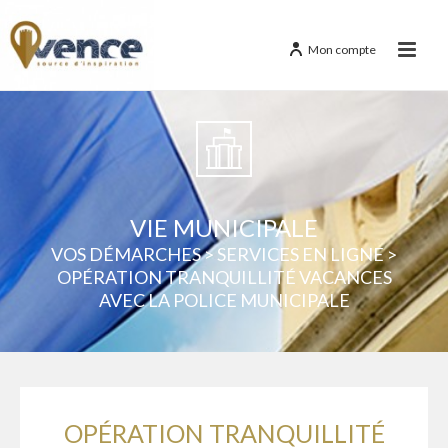
Mon compte
VIE MUNICIPALE
VOS DÉMARCHES
>
SERVICES EN LIGNE
>
OPÉRATION TRANQUILLITÉ VACANCES
AVEC LA POLICE MUNICIPALE
OPÉRATION TRANQUILLITÉ