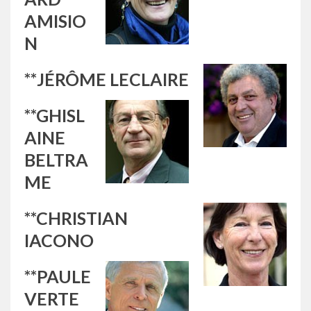
AMISIO
N
**JÉRÔME LECLAIRE
**GHISL
AINE
BELTRA
ME
**CHRISTIAN
IACONO
**PAULE
VERTE