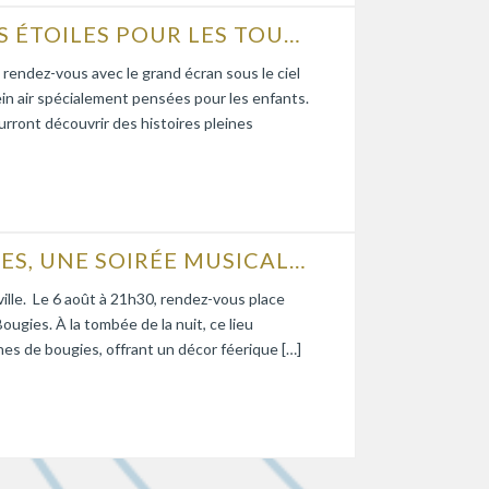
CINÉ-PITCHOUNS… CINÉMA SOUS LES ÉTOILES POUR LES TOUT-PETITS
rendez-vous avec le grand écran sous le ciel
in air spécialement pensées pour les enfants.
urront découvrir des histoires pleines
NOUVEAU ! VENCE AUX MILLE BOUGIES, UNE SOIRÉE MUSICALE EN CITÉ HISTORIQUE
 ville. Le 6 août à 21h30, rendez-vous place
ugies. À la tombée de la nuit, ce lieu
nes de bougies, offrant un décor féerique […]