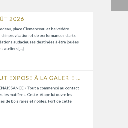
ÛT 2026
ce Godeau, place Clemenceau et belvédère
d’improvisation et de performances d’arts
réations audacieuses destinées à être jouées
s ateliers […]
L’ÉBÉNISTE D’ART PHILIPPE CALLEBAUT EXPOSE À LA GALERIE BLEUE
on RENAISSANCE » Tout a commencé au contact
et les matières. Cette étape lui ouvre les
nces de bois rares et nobles. Fort de cette