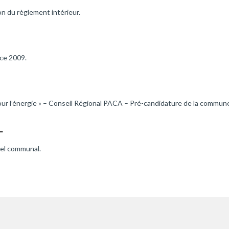
on du règlement intérieur.
ice 2009.
 pour l’énergie » – Conseil Régional PACA – Pré-candidature de la commun
L
nel communal.