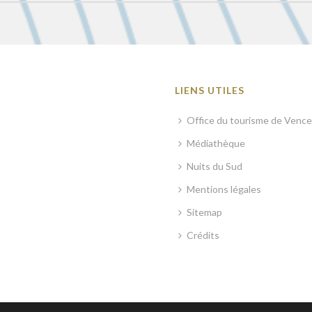
LIENS UTILES
Office du tourisme de Vence
Médiathèque
Nuits du Sud
Mentions légales
Sitemap
Crédits