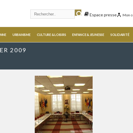
Espace presse
Mon c
ENNE
URBANISME
CULTURE & LOISIRS
ENFANCE & JEUNESSE
SOLIDARITÉ
ER 2009