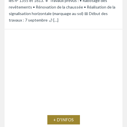
les n° 1355 et 1613. 🔹 Travaux prévus : • Rabotage des
revêtements • Rénovation de la chaussée • Réalisation de la
signalisation horizontale (marquage au sol) 📅 Début des
travaux : 7 septembre 🌙 […]
+ D'INFOS