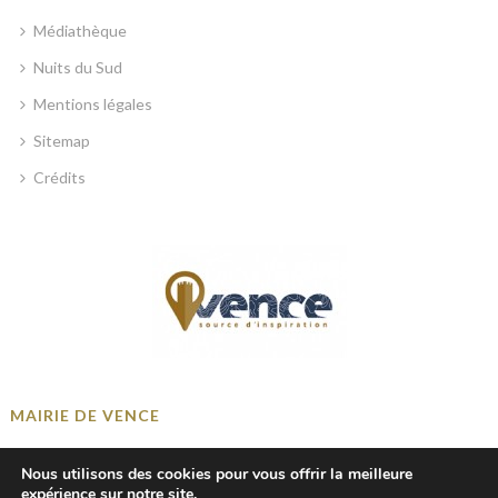
Médiathèque
Nuits du Sud
Mentions légales
Sitemap
Crédits
MAIRIE DE VENCE
Place Georges Clemenceau, 06140 Vence, France
Nous utilisons des cookies pour vous offrir la meilleure
+33 4 93 58 41 00
expérience sur notre site.