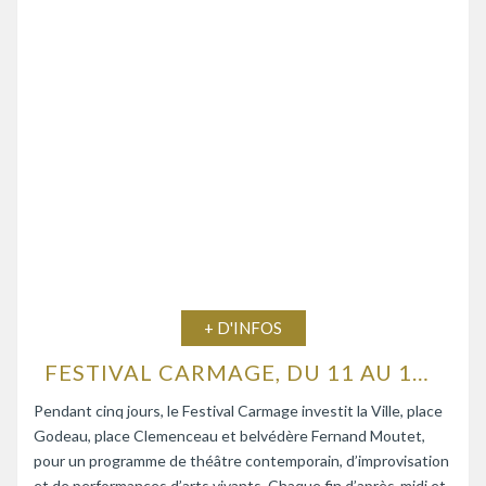
+ D'INFOS
FESTIVAL CARMAGE, DU 11 AU 15 AOÛT 2026
Pendant cinq jours, le Festival Carmage investit la Ville, place
Godeau, place Clemenceau et belvédère Fernand Moutet,
pour un programme de théâtre contemporain, d’improvisation
et de performances d’arts vivants. Chaque fin d’après-midi et