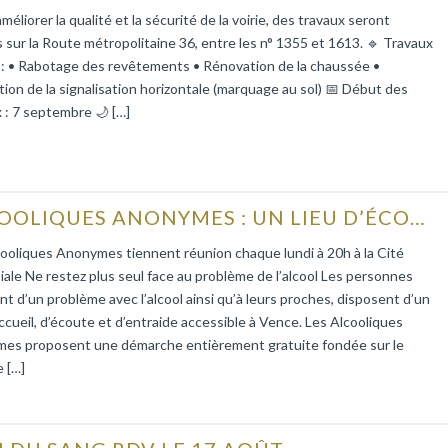
améliorer la qualité et la sécurité de la voirie, des travaux seront
s sur la Route métropolitaine 36, entre les n° 1355 et 1613. 🔹 Travaux
 : • Rabotage des revêtements • Rénovation de la chaussée •
tion de la signalisation horizontale (marquage au sol) 📅 Début des
 : 7 septembre 🌙 […]
ALCOOLIQUES ANONYMES : UN LIEU D’ÉCOUTE ET D’ENTRAIDE
ooliques Anonymes tiennent réunion chaque lundi à 20h à la Cité
iale Ne restez plus seul face au problème de l’alcool Les personnes
nt d’un problème avec l’alcool ainsi qu’à leurs proches, disposent d’un
accueil, d’écoute et d’entraide accessible à Vence. Les Alcooliques
es proposent une démarche entièrement gratuite fondée sur le
 […]