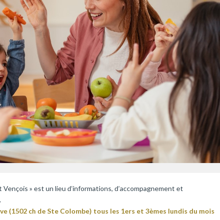
it Vençois » est un lieu d’informations, d’accompagnement et
.
Suve (1502 ch de Ste Colombe) tous les 1ers et 3èmes lundis du mois