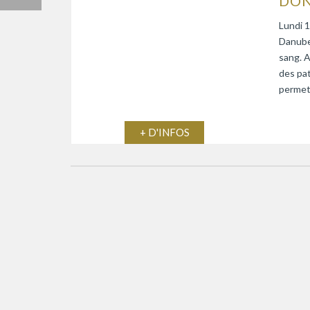
DON
Lundi 1
Danube)
sang. A
des pat
permett
+ D'INFOS