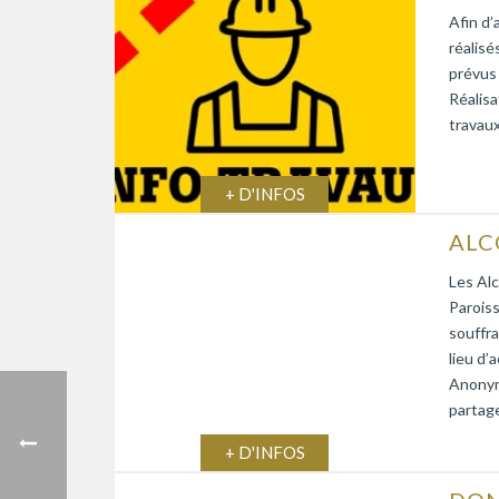
Afin d’
réalisé
prévus
Réalisa
travaux
+ D'INFOS
Les Alc
Paroiss
souffra
lieu d’
Anonym
partage
+ D'INFOS