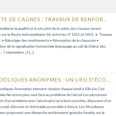
ROUTE DE CAGNES : TRAVAUX DE RENFORCEMENT DE LA CHAUSSÉE
améliorer la qualité et la sécurité de la voirie, des travaux seront
s sur la Route métropolitaine 36, entre les n° 1355 et 1613. 🔹 Travaux
 : • Rabotage des revêtements • Rénovation de la chaussée •
tion de la signalisation horizontale (marquage au sol) 📅 Début des
 : 7 septembre 🌙 […]
ALCOOLIQUES ANONYMES : UN LIEU D’ÉCOUTE ET D’ENTRAIDE
ooliques Anonymes tiennent réunion chaque lundi à 20h à la Cité
iale Ne restez plus seul face au problème de l’alcool Les personnes
nt d’un problème avec l’alcool ainsi qu’à leurs proches, disposent d’un
accueil, d’écoute et d’entraide accessible à Vence. Les Alcooliques
es proposent une démarche entièrement gratuite fondée sur le