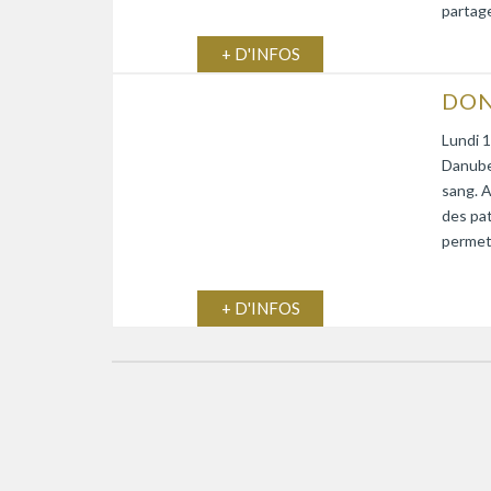
partage
+ D'INFOS
DON
Lundi 1
Danube)
sang. A
des pat
permett
+ D'INFOS