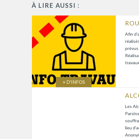
À LIRE AUSSI :
Afin d’
réalisé
prévus
Réalisa
travaux
+ D'INFOS
Les Alc
Paroiss
souffra
lieu d’
Anonym