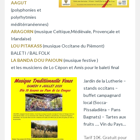
AAGUT
(polyphonies et
polyrhytmies
méditérranéennes)
ARAGORN
(musique Celtique,Médièvale, Provençale et
Irlandaise)
LOU PITAKASS
(musique Occitane du Pièmont)
BALETI / BAL FOLK
LA BANDA DOU PAIOUN
(musique festive )
et les musiciens de Lo Cèpon et Amis pour le baleti final
Jardin de la Lutherie –
stands occitans –
buffet campagnard
local (Socca-
Pissaladièra – Pans
Bagnats) – Tartes aux
fruits …. Vin du Pays…
Tarif 10€. Gratuit pour