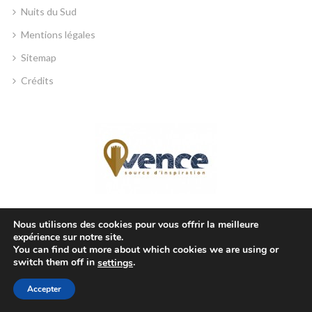
Nuits du Sud
Mentions légales
Sitemap
Crédits
Nous utilisons des cookies pour vous offrir la meilleure
MAIRIE DE VENCE
expérience sur notre site.
You can find out more about which cookies we are using or
Place Georges Clemenceau, 06140 Vence, France
switch them off in
.
settings
+33 4 93 58 41 00
Accepter
mairie@ville-vence.fr