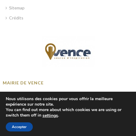
Sitemap
Crédits
MAIRIE DE VENCE
Place Georges Clemenceau, 06140 Vence, France
Nous utilisons des cookies pour vous offrir la meilleure
+33 4 93 58 41 00
expérience sur notre site.
You can find out more about which cookies we are using or
mairie@ville-vence.fr
switch them off in
.
settings
Accepter
© 2018-2024 Mairie de Vence — tous droits réservés