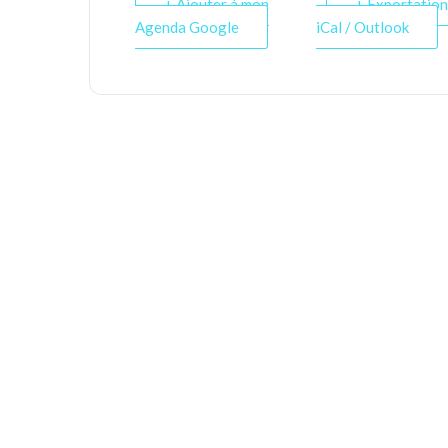
+ Ajouter à mon
+ Exportation
Agenda Google
iCal / Outlook