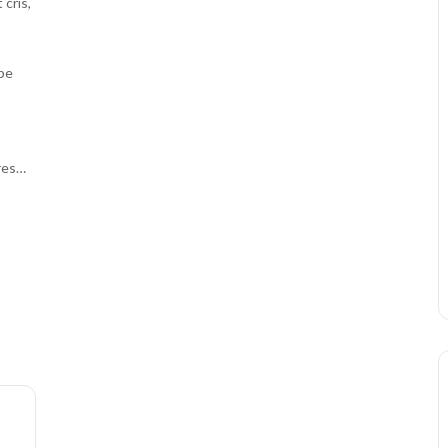
 cris,
upe
tres…