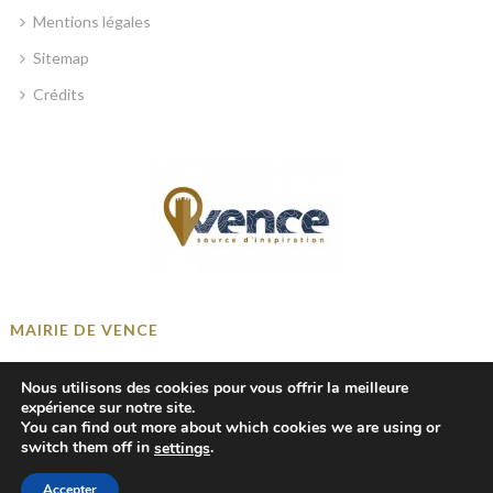
Mentions légales
Sitemap
Crédits
MAIRIE DE VENCE
Place Georges Clemenceau, 06140 Vence, France
Nous utilisons des cookies pour vous offrir la meilleure
+33 4 93 58 41 00
expérience sur notre site.
You can find out more about which cookies we are using or
mairie@ville-vence.fr
switch them off in
.
settings
Accepter