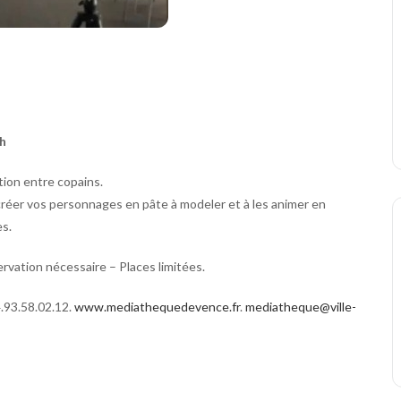
6h
ation entre copains.
créer vos personnages en pâte à modeler et à les animer en
es.
ervation nécessaire – Places limitées.
.93.58.02.12.
www.mediathequedevence.fr
.
mediatheque@ville-