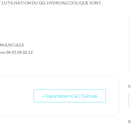
T L’UTILISATION DU GEL HYDROALCOOLIQUE SONT
en MAJUSCULES
one 04.93.58.02.12.
S
+ Exportation iCal / Outlook
R