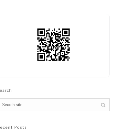
earch
ecent Posts