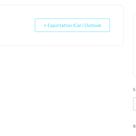
+ Exportation iCal / Outlook
S
R