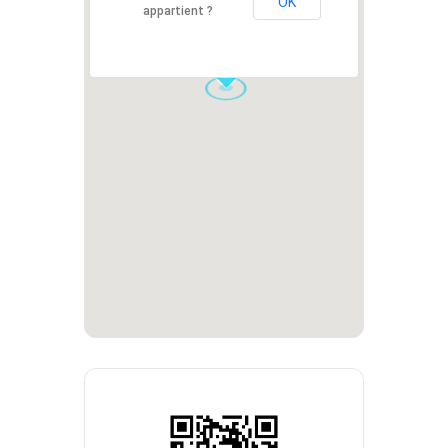
OK
appartient ?
1