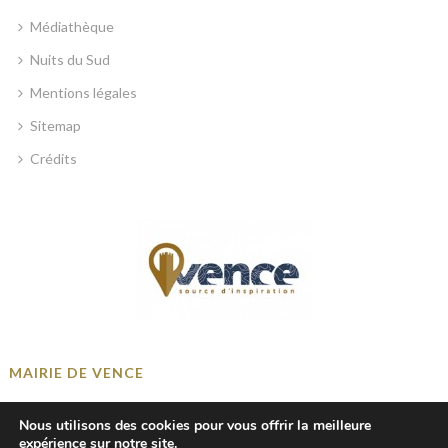
Médiathèque
Nuits du Sud
Mentions légales
Sitemap
Crédits
MAIRIE DE VENCE
Place Georges Clemenceau, 06140 Vence, France
Nous utilisons des cookies pour vous offrir la meilleure
+33 4 93 58 41 00
expérience sur notre site.