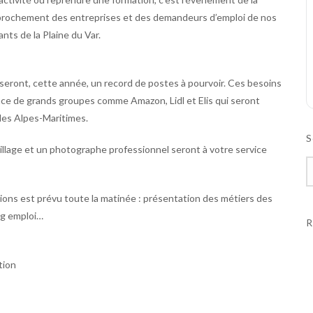
pprochement des entreprises et des demandeurs d’emploi de nos
nts de la Plaine du Var.
seront, cette année, un record de postes à pourvoir. Ces besoins
nce de grands groupes comme Amazon, Lidl et Elis qui seront
les Alpes-Maritimes.
S
illage et un photographe professionnel seront à votre service
ions est prévu toute la matinée : présentation des métiers des
ing emploi…
R
tion