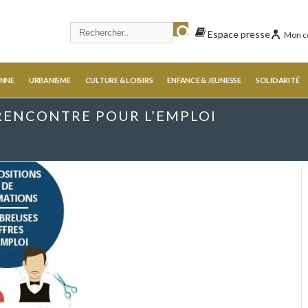
Espace presse
Mon c
ENNE
URBANISME
CULTURE & LOISIRS
ENFANCE & JEUNESSE
SOLIDARITÉ
 RENCONTRE POUR L’EMPLOI