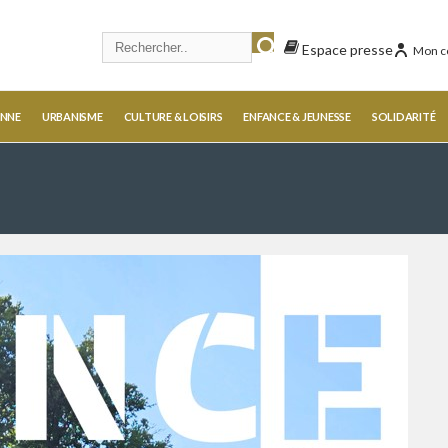
Espace presse
Mon c
ENNE
URBANISME
CULTURE & LOISIRS
ENFANCE & JEUNESSE
SOLIDARITÉ