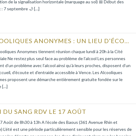
tion de la signalisation horizontale (marquage au sol) 📅 Début des
 : 7 septembre 🌙 […]
ALCOOLIQUES ANONYMES : UN LIEU D’ÉCOUTE ET D’ENTRAIDE
ooliques Anonymes tiennent réunion chaque lundi à 20h à la Cité
iale Ne restez plus seul face au problème de l’alcool Les personnes
nt d’un problème avec l’alcool ainsi qu’à leurs proches, disposent d’un
accueil, d’écoute et d’entraide accessible à Vence. Les Alcooliques
es proposent une démarche entièrement gratuite fondée sur le
 […]
 DU SANG RDV LE 17 AOÛT
7 Août de 8h30 à 13h A l’école des Baous (361 Avenue Rhin et
 L’été est une période particulièrement sensible pour les réserves de