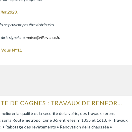
illet 2023.
ès ne peuvent pas être distribuées.
 de le signaler à
mairie@ville-vence.fr
.
t Vous N°11
ROUTE DE CAGNES : TRAVAUX DE RENFORCEMENT DE LA CHAUSSÉE
améliorer la qualité et la sécurité de la voirie, des travaux seront
s sur la Route métropolitaine 36, entre les n° 1355 et 1613. 🔹 Travaux
 : • Rabotage des revêtements • Rénovation de la chaussée •