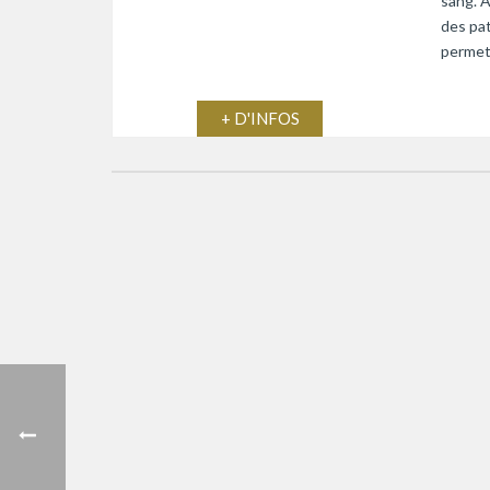
sang. A
des pat
permett
+ D'INFOS