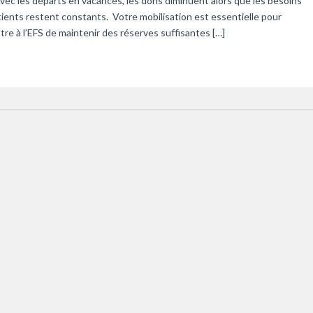
vec les départs en vacances, les dons diminuent alors que les besoins
ients restent constants. Votre mobilisation est essentielle pour
re à l’EFS de maintenir des réserves suffisantes […]