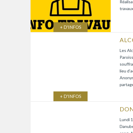
Réalisa
travaux
+ D'INFOS
Les Alc
Paroiss
souffra
lieu d’
Anonym
partage
+ D'INFOS
DON
Lundi 1
Danube)