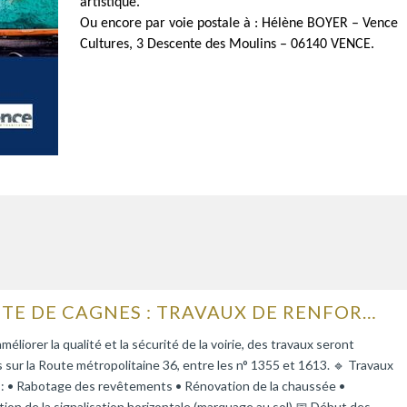
artistique.
Ou encore par voie postale à : Hélène BOYER – Vence
Cultures, 3 Descente des Moulins – 06140 VENCE.
ROUTE DE CAGNES : TRAVAUX DE RENFORCEMENT DE LA CHAUSSÉE
améliorer la qualité et la sécurité de la voirie, des travaux seront
s sur la Route métropolitaine 36, entre les n° 1355 et 1613. 🔹 Travaux
 : • Rabotage des revêtements • Rénovation de la chaussée •
tion de la signalisation horizontale (marquage au sol) 📅 Début des