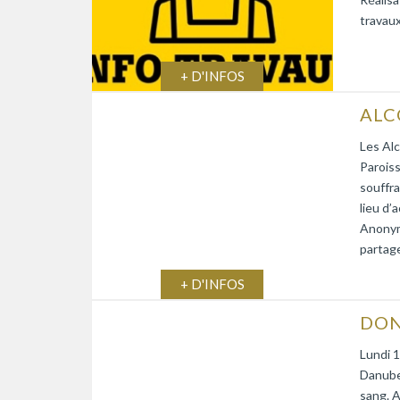
travaux
+ D'INFOS
Les Alc
Paroiss
souffra
lieu d’
Anonym
partage
+ D'INFOS
DON
Lundi 1
Danube)
sang. A