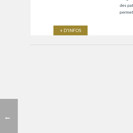
des pat
permett
+ D'INFOS