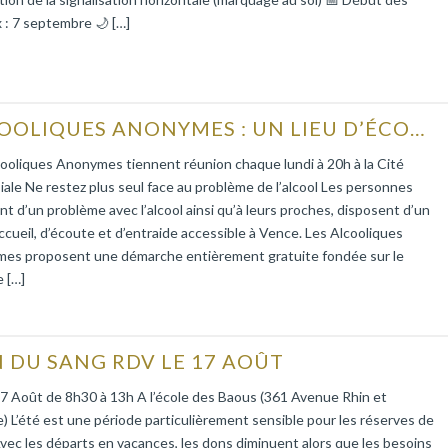
 : 7 septembre 🌙 […]
ALCOOLIQUES ANONYMES : UN LIEU D’ÉCOUTE ET D’ENTRAIDE
ooliques Anonymes tiennent réunion chaque lundi à 20h à la Cité
iale Ne restez plus seul face au problème de l’alcool Les personnes
nt d’un problème avec l’alcool ainsi qu’à leurs proches, disposent d’un
accueil, d’écoute et d’entraide accessible à Vence. Les Alcooliques
es proposent une démarche entièrement gratuite fondée sur le
 […]
 DU SANG RDV LE 17 AOÛT
7 Août de 8h30 à 13h A l’école des Baous (361 Avenue Rhin et
 L’été est une période particulièrement sensible pour les réserves de
vec les départs en vacances, les dons diminuent alors que les besoins