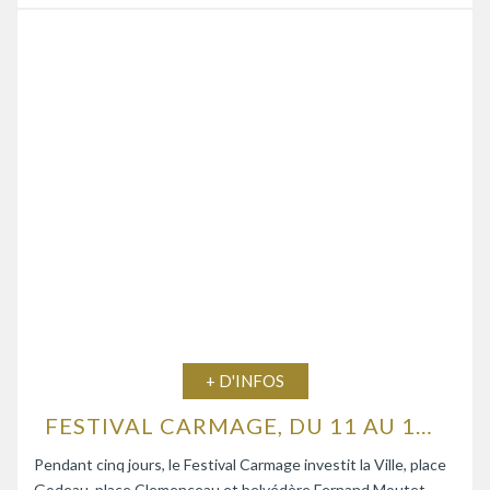
+ D'INFOS
FESTIVAL CARMAGE, DU 11 AU 15 AOÛT 2026
Pendant cinq jours, le Festival Carmage investit la Ville, place
Godeau, place Clemenceau et belvédère Fernand Moutet,