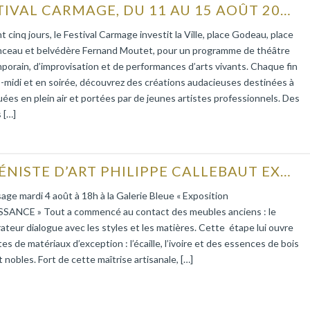
FESTIVAL CARMAGE, DU 11 AU 15 AOÛT 2026
 cinq jours, le Festival Carmage investit la Ville, place Godeau, place
ceau et belvédère Fernand Moutet, pour un programme de théâtre
orain, d’improvisation et de performances d’arts vivants. Chaque fin
-midi et en soirée, découvrez des créations audacieuses destinées à
uées en plein air et portées par de jeunes artistes professionnels. Des
s […]
L’ÉBÉNISTE D’ART PHILIPPE CALLEBAUT EXPOSE À LA GALERIE BLEUE
age mardi 4 août à 18h à la Galerie Bleue « Exposition
SANCE » Tout a commencé au contact des meubles anciens : le
ateur dialogue avec les styles et les matières. Cette étape lui ouvre
tes de matériaux d’exception : l’écaille, l’ivoire et des essences de bois
t nobles. Fort de cette maîtrise artisanale, […]