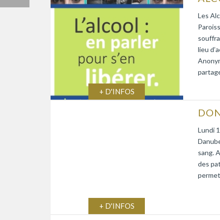
Les Alc
Paroiss
souffra
lieu d’
Anonym
partage
+ D'INFOS
DON
Lundi 1
Danube)
sang. A
des pat
permett
+ D'INFOS