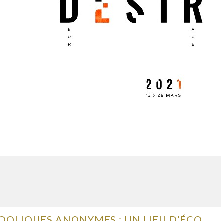
ALCOOLIQUES ANONYMES : UN LIEU D’ÉCOUTE ET D’ENTRAIDE