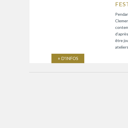
Pendant
Clemen
contemp
d’après
être jo
atelier
+ D'INFOS