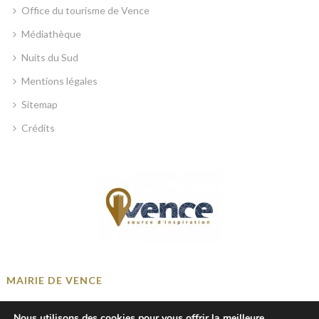
Office du tourisme de Vence
Médiathèque
Nuits du Sud
Mentions légales
Sitemap
Crédits
MAIRIE DE VENCE
Place Georges Clemenceau, 06140 Vence, France
Nous utilisons des cookies pour vous offrir la meilleure