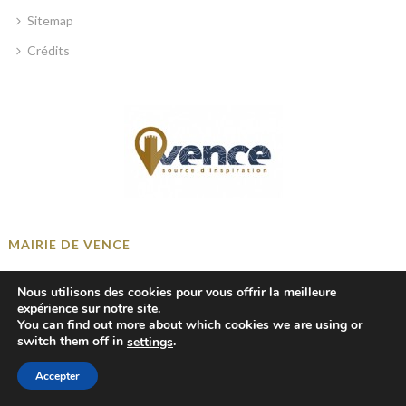
Sitemap
Crédits
MAIRIE DE VENCE
Place Georges Clemenceau, 06140 Vence, France
Nous utilisons des cookies pour vous offrir la meilleure
+33 4 93 58 41 00
expérience sur notre site.
You can find out more about which cookies we are using or
mairie@ville-vence.fr
switch them off in
.
settings
Accepter
© 2018-2024 Mairie de Vence — tous droits réservés