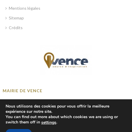
Mentions légales
Sitemap
Crédits
MAIRIE DE VENCE
Place Georges Clemenceau, 06140 Vence, France
Nous utilisons des cookies pour vous offrir la meilleure
+33 4 93 58 41 00
expérience sur notre site.
You can find out more about which cookies we are using or
mairie@ville-vence.fr
switch them off in
.
settings