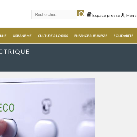
Espace presse
Mon c
ENNE
URBANISME
CULTURE & LOISIRS
ENFANCE & JEUNESSE
SOLIDARITÉ
CTRIQUE