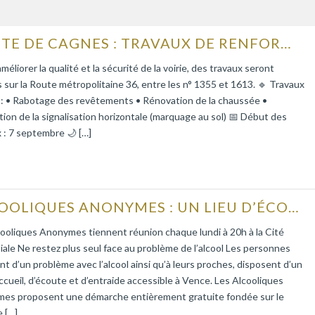
ROUTE DE CAGNES : TRAVAUX DE RENFORCEMENT DE LA CHAUSSÉE
améliorer la qualité et la sécurité de la voirie, des travaux seront
s sur la Route métropolitaine 36, entre les n° 1355 et 1613. 🔹 Travaux
 : • Rabotage des revêtements • Rénovation de la chaussée •
tion de la signalisation horizontale (marquage au sol) 📅 Début des
 : 7 septembre 🌙 […]
ALCOOLIQUES ANONYMES : UN LIEU D’ÉCOUTE ET D’ENTRAIDE
ooliques Anonymes tiennent réunion chaque lundi à 20h à la Cité
iale Ne restez plus seul face au problème de l’alcool Les personnes
nt d’un problème avec l’alcool ainsi qu’à leurs proches, disposent d’un
accueil, d’écoute et d’entraide accessible à Vence. Les Alcooliques
es proposent une démarche entièrement gratuite fondée sur le
 […]