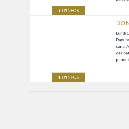
+ D'INFOS
DON
Lundi 1
Danube)
sang. A
des pat
permett
+ D'INFOS