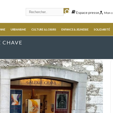
Espace presse
Mon c
ENNE
URBANISME
CULTURE & LOISIRS
ENFANCE & JEUNESSE
SOLIDARITÉ
Z CHAVE