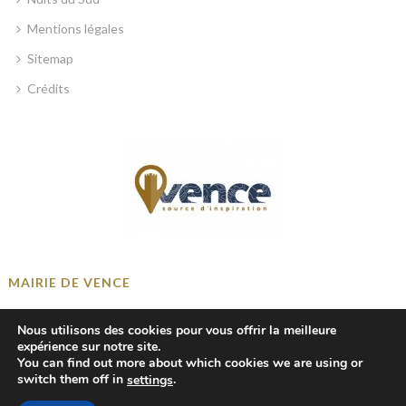
Mentions légales
Sitemap
Crédits
MAIRIE DE VENCE
Place Georges Clemenceau, 06140 Vence, France
Nous utilisons des cookies pour vous offrir la meilleure
+33 4 93 58 41 00
expérience sur notre site.
You can find out more about which cookies we are using or
mairie@ville-vence.fr
switch them off in
.
settings