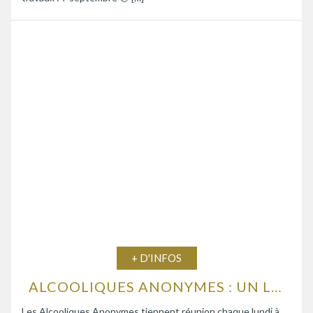
+ D'INFOS
ALCOOLIQUES ANONYMES : UN LIEU D’ÉCOUTE ET D’ENTRAIDE
Les Alcooliques Anonymes tiennent réunion chaque lundi à